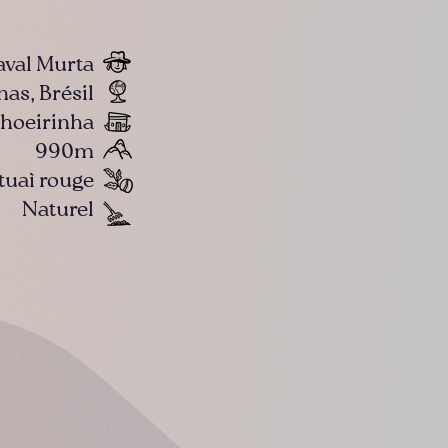
aval Murta
as, Brésil
hoeirinha
990m
tuaì rouge
Naturel